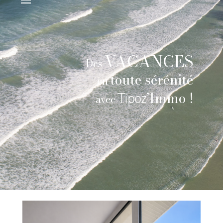
VACANCES
Des
toute sérénité
en
’Immo !
Tipoz
avec